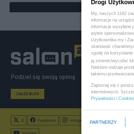
Drogi Użytkow
My, naszych 1162 zau
informacje na urządze
informacje wysyłane 
wybór spersonalizowan
Użytkownika my i Zau
skanować charakterys
zgodę na korzystanie 
ją zmienić/wycofać kl
Niektóre rodzaje prz
takiemu przetwarzaniu
Podziel się swoją opinią
Zapoznaj się z poniż
internetowych. Szcze
ZAŁÓŻ BLOG
Prywatności
i
Cookie
X
Facebook
Instagram
PARTNERZY
Youtube