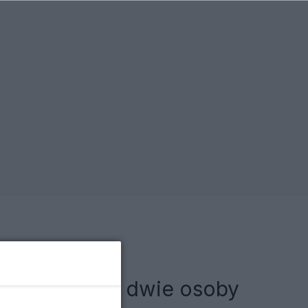
zd przejechał dwie osoby