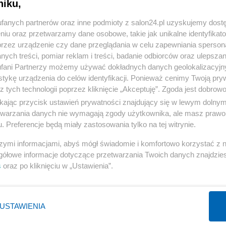
niku,
« WRÓĆ DO NOTKI
fanych partnerów oraz inne podmioty z salon24.pl uzyskujemy dost
niu oraz przetwarzamy dane osobowe, takie jak unikalne identyfikat
przez urządzenie czy dane przeglądania w celu zapewniania sperson
ych treści, pomiar reklam i treści, badanie odbiorców oraz ulepszan
fani Partnerzy możemy używać dokładnych danych geolokalizacyjn
tykę urządzenia do celów identyfikacji. Ponieważ cenimy Twoją pry
Polityka
Gospodarka
z tych technologii poprzez kliknięcie „Akceptuję”. Zgoda jest dobro
Rosja
Biznes
ikając przycisk ustawień prywatności znajdujący się w lewym dolny
etwarzania danych nie wymagają zgody użytkownika, ale masz prawo 
PiS
Pieniądze
. Preferencje będą miały zastosowania tylko na tej witrynie.
Rząd
Centralny Port Komunikacyjny
szymi informacjami, abyś mógł świadomie i komfortowo korzystać z
Prezydent
Inwestycje
gółowe informacje dotyczące przetwarzania Twoich danych znajdzi
NATO
Podatki
s
oraz po kliknięciu w „Ustawienia”.
WIĘCEJ
WIĘCEJ
USTAWIENIA