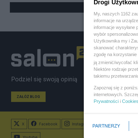
Drogi Użytkow
My, naszych 1162 zau
informacje na urządze
informacje wysyłane 
wybór spersonalizowan
Użytkownika my i Zau
skanować charakterys
zgodę na korzystanie 
ją zmienić/wycofać kl
Niektóre rodzaje prz
takiemu przetwarzaniu
Podziel się swoją opinią
Zapoznaj się z poniż
internetowych. Szcze
ZAŁÓŻ BLOG
Prywatności
i
Cookie
X
Facebook
Instagram
PARTNERZY
Youtube