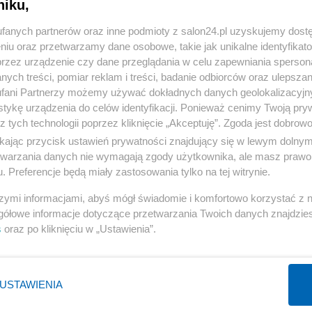
niku,
« WRÓĆ DO NOTKI
fanych partnerów oraz inne podmioty z salon24.pl uzyskujemy dost
niu oraz przetwarzamy dane osobowe, takie jak unikalne identyfikat
przez urządzenie czy dane przeglądania w celu zapewniania sperson
ych treści, pomiar reklam i treści, badanie odbiorców oraz ulepszan
fani Partnerzy możemy używać dokładnych danych geolokalizacyjn
tykę urządzenia do celów identyfikacji. Ponieważ cenimy Twoją pry
Polityka
Gospodarka
z tych technologii poprzez kliknięcie „Akceptuję”. Zgoda jest dobro
Rosja
Biznes
ikając przycisk ustawień prywatności znajdujący się w lewym dolny
etwarzania danych nie wymagają zgody użytkownika, ale masz prawo 
PiS
Pieniądze
. Preferencje będą miały zastosowania tylko na tej witrynie.
Rząd
Centralny Port Komunikacyjny
szymi informacjami, abyś mógł świadomie i komfortowo korzystać z
Prezydent
Inwestycje
gółowe informacje dotyczące przetwarzania Twoich danych znajdzi
NATO
Podatki
s
oraz po kliknięciu w „Ustawienia”.
WIĘCEJ
WIĘCEJ
USTAWIENIA