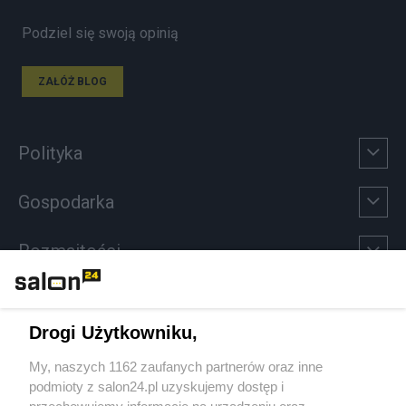
Podziel się swoją opinią
ZAŁÓŻ BLOG
Polityka
Gospodarka
Rozmaitości
Technologie
Drogi Użytkowniku,
Sport
My, naszych 1162 zaufanych partnerów oraz inne
podmioty z salon24.pl uzyskujemy dostęp i
Społeczeństwo