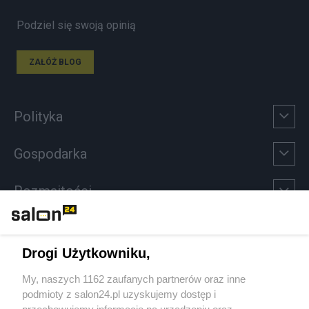
Podziel się swoją opinią
ZAŁÓŻ BLOG
Polityka
Gospodarka
Rozmaitości
Technologie
Drogi Użytkowniku,
Sport
My, naszych 1162 zaufanych partnerów oraz inne
podmioty z salon24.pl uzyskujemy dostęp i
Społeczeństwo