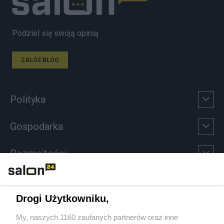
Podziel się swoją opinią
ZAŁÓŻ BLOG
Polityka
Gospodarka
Rozmaitości
Technologie
Drogi Użytkowniku,
Sport
My, naszych 1160 zaufanych partnerów oraz inne