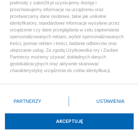
podmioty z salon24.pl uzyskujemy dostęp i
Społeczeństwo
przechowujemy informacje na urządzeniu oraz
przetwarzamy dane osobowe, takie jak unikalne
Kultura
identyfikatory, standardowe informacje wysyłane przez
urządzenie czy dane przeglądania w celu zapewniania
spersonalizowanych reklam, wybór spersonalizowanych
treści, pomiar reklam i treści, badanie odbiorców oraz
ulepszanie usług. Za zgodą Użytkownika my i Zaufani
X
Facebook
Instagram
Youtube
Partnerzy możemy używać dokładnych danych
geolokalizacyjnych oraz aktywnie skanować
charakterystykę urządzenia do celów identyfikacji.
Web Content Media sp. z o. o. © 2022
Ponieważ cenimy Twoją prywatność, prosimy o zgodę na
korzystanie z tych technologii poprzez kliknięcie
„Akceptuję”. Zgoda jest dobrowolna i zawsze możesz ją
Pomoc
O nas
Praca
Reklama
Kontakt
zmienić/wycofać klikając przycisk ustawień prywatności
PARTNERZY
USTAWIENIA
znajdujący się w lewym dolnym rogu strony
. Niektóre
rodzaje przetwarzania danych nie wymagają zgody
użytkownika, ale masz prawo sprzeciwić się takiemu
AKCEPTUJĘ
przetwarzaniu. Preferencje będą miały zastosowania tylko
Technologię dostarcza:
W3media.pl
na tej witrynie.