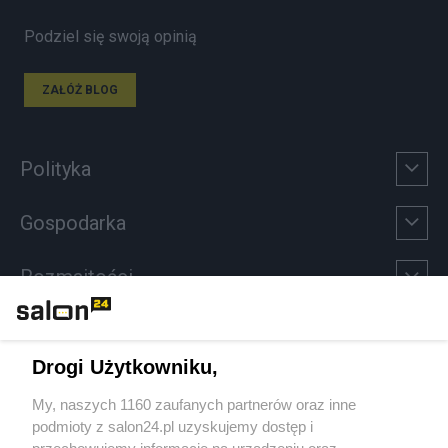
Podziel się swoją opinią
ZAŁÓŻ BLOG
Polityka
Gospodarka
Rozmaitości
Technologie
Drogi Użytkowniku,
Sport
My, naszych 1160 zaufanych partnerów oraz inne
podmioty z salon24.pl uzyskujemy dostęp i
Społeczeństwo