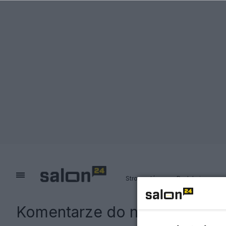
Strona główna
Redakcja
Komentarze do notki:
PiS wy