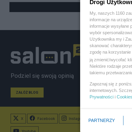
Drogi Użytkow
My, naszych 1160 zau
informacje na urządze
informacje wysyłane 
wybór spersonalizowan
Użytkownika my i Zau
skanować charakterys
zgodę na korzystanie 
ją zmienić/wycofać kl
Niektóre rodzaje prz
takiemu przetwarzaniu
Podziel się swoją opinią
Zapoznaj się z poniż
internetowych. Szcze
ZAŁÓŻ BLOG
Prywatności
i
Cookie
X
Facebook
Instagram
PARTNERZY
Youtube