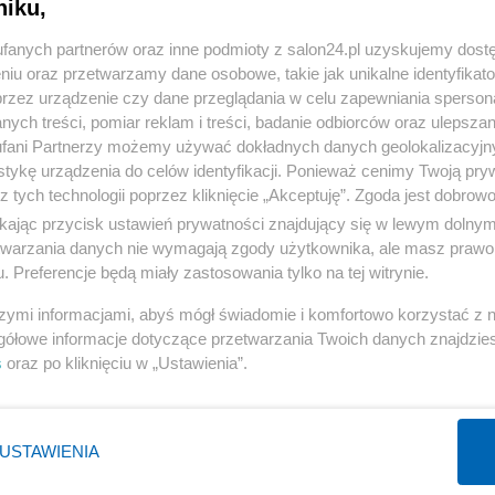
niku,
« WRÓĆ DO NOTKI
fanych partnerów oraz inne podmioty z salon24.pl uzyskujemy dost
niu oraz przetwarzamy dane osobowe, takie jak unikalne identyfikat
przez urządzenie czy dane przeglądania w celu zapewniania sperson
ych treści, pomiar reklam i treści, badanie odbiorców oraz ulepszan
fani Partnerzy możemy używać dokładnych danych geolokalizacyjn
tykę urządzenia do celów identyfikacji. Ponieważ cenimy Twoją pry
Polityka
Gospodarka
z tych technologii poprzez kliknięcie „Akceptuję”. Zgoda jest dobro
Rząd
Biznes
ikając przycisk ustawień prywatności znajdujący się w lewym dolny
etwarzania danych nie wymagają zgody użytkownika, ale masz prawo 
Prezydent
Pieniądze
. Preferencje będą miały zastosowania tylko na tej witrynie.
PiS
Centralny Port Komunikacyjny
szymi informacjami, abyś mógł świadomie i komfortowo korzystać z
NATO
Inwestycje
gółowe informacje dotyczące przetwarzania Twoich danych znajdzi
KO
Podatki
s
oraz po kliknięciu w „Ustawienia”.
WIĘCEJ
WIĘCEJ
USTAWIENIA