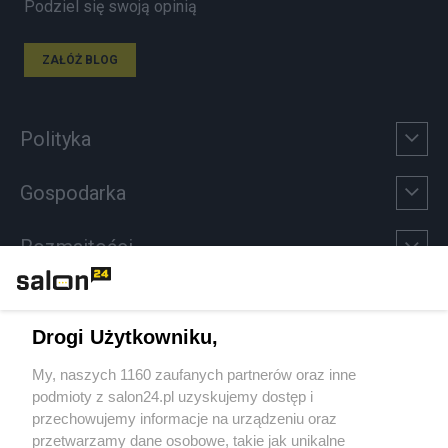
Podziel się swoją opinią
ZAŁÓŻ BLOG
Polityka
Gospodarka
Rozmaitości
Technologie
Drogi Użytkowniku,
Sport
My, naszych 1160 zaufanych partnerów oraz inne
podmioty z salon24.pl uzyskujemy dostęp i
Społeczeństwo
przechowujemy informacje na urządzeniu oraz
przetwarzamy dane osobowe, takie jak unikalne