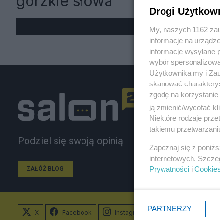
gorzkie słowa
Drogi Użytkow
My, naszych 1162 zau
informacje na urządze
informacje wysyłane 
wybór spersonalizowan
Użytkownika my i Zau
skanować charakterys
zgodę na korzystanie 
ją zmienić/wycofać kl
Niektóre rodzaje prz
takiemu przetwarzaniu
Podziel się swoją opinią
Zapoznaj się z poniż
internetowych. Szcze
Prywatności
i
Cookie
ZAŁÓŻ BLOG
PARTNERZY
X
Facebook
Instagram