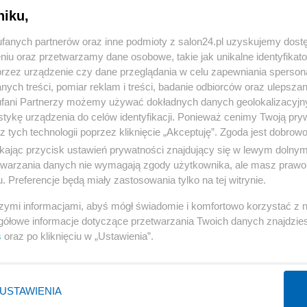
niku,
« WRÓĆ DO NOTKI
fanych partnerów oraz inne podmioty z salon24.pl uzyskujemy dost
niu oraz przetwarzamy dane osobowe, takie jak unikalne identyfikat
przez urządzenie czy dane przeglądania w celu zapewniania sperson
ych treści, pomiar reklam i treści, badanie odbiorców oraz ulepszan
fani Partnerzy możemy używać dokładnych danych geolokalizacyjn
tykę urządzenia do celów identyfikacji. Ponieważ cenimy Twoją pry
Polityka
Gospodarka
z tych technologii poprzez kliknięcie „Akceptuję”. Zgoda jest dobro
ikając przycisk ustawień prywatności znajdujący się w lewym dolny
Rosja
Biznes
etwarzania danych nie wymagają zgody użytkownika, ale masz prawo 
PiS
Pieniądze
. Preferencje będą miały zastosowania tylko na tej witrynie.
Rząd
Centralny Port Komunikacyjny
szymi informacjami, abyś mógł świadomie i komfortowo korzystać z
Prezydent
Inwestycje
gółowe informacje dotyczące przetwarzania Twoich danych znajdzi
s
oraz po kliknięciu w „Ustawienia”.
NATO
Podatki
WIĘCEJ
WIĘCEJ
USTAWIENIA