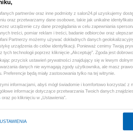
niku,
« WRÓĆ DO NOTKI
fanych partnerów oraz inne podmioty z salon24.pl uzyskujemy dost
niu oraz przetwarzamy dane osobowe, takie jak unikalne identyfikat
przez urządzenie czy dane przeglądania w celu zapewniania sperson
ych treści, pomiar reklam i treści, badanie odbiorców oraz ulepszan
fani Partnerzy możemy używać dokładnych danych geolokalizacyjn
tykę urządzenia do celów identyfikacji. Ponieważ cenimy Twoją pry
Polityka
Gospodarka
z tych technologii poprzez kliknięcie „Akceptuję”. Zgoda jest dobro
Rosja
Biznes
ikając przycisk ustawień prywatności znajdujący się w lewym dolny
etwarzania danych nie wymagają zgody użytkownika, ale masz prawo 
PiS
Pieniądze
. Preferencje będą miały zastosowania tylko na tej witrynie.
Rząd
Centralny Port Komunikacyjny
szymi informacjami, abyś mógł świadomie i komfortowo korzystać z
Prezydent
Inwestycje
gółowe informacje dotyczące przetwarzania Twoich danych znajdzi
NATO
Podatki
s
oraz po kliknięciu w „Ustawienia”.
WIĘCEJ
WIĘCEJ
USTAWIENIA