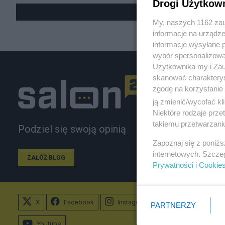
Drogi Użytkow
My, naszych 1162 zau
informacje na urządze
informacje wysyłane 
wybór spersonalizowan
Użytkownika my i Zau
skanować charakterys
zgodę na korzystanie 
ją zmienić/wycofać kl
Niektóre rodzaje prz
takiemu przetwarzaniu
Podziel się swoją opinią
Zapoznaj się z poniż
internetowych. Szcze
ZAŁÓŻ BLOG
Prywatności
i
Cookie
X
Facebook
Instagram
PARTNERZY
Youtube