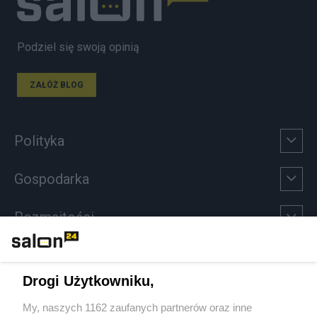
Podziel się swoją opinią
ZAŁÓŻ BLOG
Polityka
Gospodarka
Rozmaitości
Technologie
Drogi Użytkowniku,
Sport
My, naszych 1162 zaufanych partnerów oraz inne