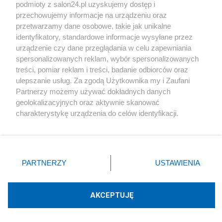
podmioty z salon24.pl uzyskujemy dostęp i
Społeczeństwo
przechowujemy informacje na urządzeniu oraz
przetwarzamy dane osobowe, takie jak unikalne
Kultura
identyfikatory, standardowe informacje wysyłane przez
urządzenie czy dane przeglądania w celu zapewniania
spersonalizowanych reklam, wybór spersonalizowanych
treści, pomiar reklam i treści, badanie odbiorców oraz
ulepszanie usług. Za zgodą Użytkownika my i Zaufani
X
Facebook
Instagram
Youtube
Partnerzy możemy używać dokładnych danych
geolokalizacyjnych oraz aktywnie skanować
charakterystykę urządzenia do celów identyfikacji.
Web Content Media sp. z o. o. © 2022
Ponieważ cenimy Twoją prywatność, prosimy o zgodę na
korzystanie z tych technologii poprzez kliknięcie
„Akceptuję”. Zgoda jest dobrowolna i zawsze możesz ją
Pomoc
O nas
Praca
Reklama
Kontakt
zmienić/wycofać klikając przycisk ustawień prywatności
PARTNERZY
USTAWIENIA
znajdujący się w lewym dolnym rogu strony
. Niektóre
rodzaje przetwarzania danych nie wymagają zgody
użytkownika, ale masz prawo sprzeciwić się takiemu
AKCEPTUJĘ
przetwarzaniu. Preferencje będą miały zastosowania tylko
Technologię dostarcza:
W3media.pl
na tej witrynie.