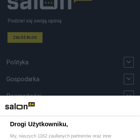
Podziel się swoją opinią
ZAŁÓŻ BLOG
Polityka
Gospodarka
Rozmaitości
Technologie
Drogi Użytkowniku,
Sport
My, naszych 1162 zaufanych partnerów oraz inne