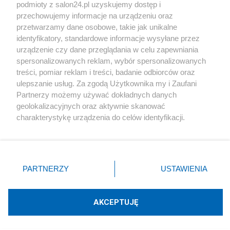
podmioty z salon24.pl uzyskujemy dostęp i
Społeczeństwo
przechowujemy informacje na urządzeniu oraz
przetwarzamy dane osobowe, takie jak unikalne
Kultura
identyfikatory, standardowe informacje wysyłane przez
urządzenie czy dane przeglądania w celu zapewniania
spersonalizowanych reklam, wybór spersonalizowanych
treści, pomiar reklam i treści, badanie odbiorców oraz
ulepszanie usług. Za zgodą Użytkownika my i Zaufani
X
Facebook
Instagram
Youtube
Partnerzy możemy używać dokładnych danych
geolokalizacyjnych oraz aktywnie skanować
charakterystykę urządzenia do celów identyfikacji.
Web Content Media sp. z o. o. © 2022
Ponieważ cenimy Twoją prywatność, prosimy o zgodę na
korzystanie z tych technologii poprzez kliknięcie
„Akceptuję”. Zgoda jest dobrowolna i zawsze możesz ją
Pomoc
O nas
Praca
Reklama
Kontakt
zmienić/wycofać klikając przycisk ustawień prywatności
PARTNERZY
USTAWIENIA
znajdujący się w lewym dolnym rogu strony
. Niektóre
rodzaje przetwarzania danych nie wymagają zgody
użytkownika, ale masz prawo sprzeciwić się takiemu
AKCEPTUJĘ
przetwarzaniu. Preferencje będą miały zastosowania tylko
Technologię dostarcza:
W3media.pl
na tej witrynie.