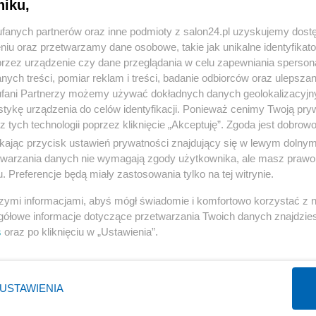
niku,
« WRÓĆ DO NOTKI
fanych partnerów oraz inne podmioty z salon24.pl uzyskujemy dost
niu oraz przetwarzamy dane osobowe, takie jak unikalne identyfikat
przez urządzenie czy dane przeglądania w celu zapewniania sperson
ych treści, pomiar reklam i treści, badanie odbiorców oraz ulepszan
fani Partnerzy możemy używać dokładnych danych geolokalizacyjn
tykę urządzenia do celów identyfikacji. Ponieważ cenimy Twoją pry
Polityka
Gospodarka
z tych technologii poprzez kliknięcie „Akceptuję”. Zgoda jest dobro
Rosja
Biznes
ikając przycisk ustawień prywatności znajdujący się w lewym dolny
etwarzania danych nie wymagają zgody użytkownika, ale masz prawo 
PiS
Pieniądze
. Preferencje będą miały zastosowania tylko na tej witrynie.
Rząd
Centralny Port Komunikacyjny
szymi informacjami, abyś mógł świadomie i komfortowo korzystać z
Prezydent
Inwestycje
gółowe informacje dotyczące przetwarzania Twoich danych znajdzi
NATO
Podatki
s
oraz po kliknięciu w „Ustawienia”.
WIĘCEJ
WIĘCEJ
USTAWIENIA