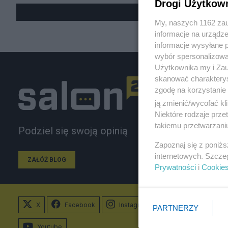
Drogi Użytkow
My, naszych 1162 zau
informacje na urządze
informacje wysyłane 
wybór spersonalizowan
Użytkownika my i Zau
skanować charakterys
zgodę na korzystanie 
ją zmienić/wycofać kl
Niektóre rodzaje prz
takiemu przetwarzaniu
Podziel się swoją opinią
Zapoznaj się z poniż
internetowych. Szcze
ZAŁÓŻ BLOG
Prywatności
i
Cookie
X
Facebook
Instagram
PARTNERZY
Youtube