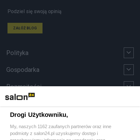
Podziel się swoją opinią
ZAŁÓŻ BLOG
Polityka
Gospodarka
Rozmaitości
Technologie
Drogi Użytkowniku,
Sport
My, naszych 1162 zaufanych partnerów oraz inne
podmioty z salon24.pl uzyskujemy dostęp i
Społeczeństwo