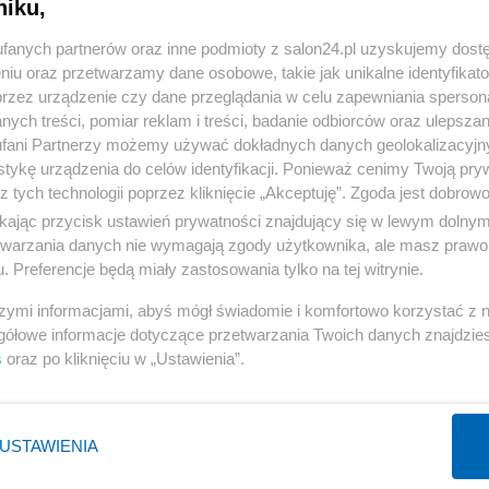
niku,
« WRÓĆ DO NOTKI
fanych partnerów oraz inne podmioty z salon24.pl uzyskujemy dost
niu oraz przetwarzamy dane osobowe, takie jak unikalne identyfikat
przez urządzenie czy dane przeglądania w celu zapewniania sperson
ych treści, pomiar reklam i treści, badanie odbiorców oraz ulepszan
fani Partnerzy możemy używać dokładnych danych geolokalizacyjn
tykę urządzenia do celów identyfikacji. Ponieważ cenimy Twoją pry
Polityka
Gospodarka
z tych technologii poprzez kliknięcie „Akceptuję”. Zgoda jest dobro
PiS
Biznes
ikając przycisk ustawień prywatności znajdujący się w lewym dolny
etwarzania danych nie wymagają zgody użytkownika, ale masz prawo 
Rząd
Pieniądze
. Preferencje będą miały zastosowania tylko na tej witrynie.
Prezydent
Centralny Port Komunikacyjny
szymi informacjami, abyś mógł świadomie i komfortowo korzystać z
NATO
Inwestycje
gółowe informacje dotyczące przetwarzania Twoich danych znajdzi
KO
Podatki
s
oraz po kliknięciu w „Ustawienia”.
WIĘCEJ
WIĘCEJ
USTAWIENIA