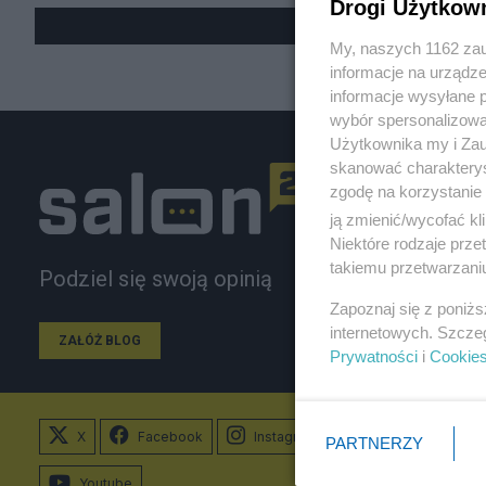
Drogi Użytkow
My, naszych 1162 zau
informacje na urządze
informacje wysyłane 
wybór spersonalizowan
Użytkownika my i Zau
skanować charakterys
zgodę na korzystanie 
ją zmienić/wycofać kl
Niektóre rodzaje prz
takiemu przetwarzaniu
Podziel się swoją opinią
Zapoznaj się z poniż
internetowych. Szcze
ZAŁÓŻ BLOG
Prywatności
i
Cookie
X
Facebook
Instagram
PARTNERZY
Youtube