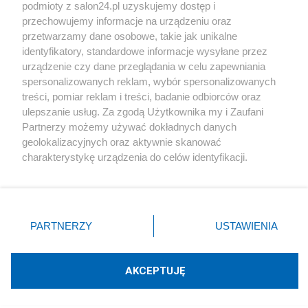
podmioty z salon24.pl uzyskujemy dostęp i
Społeczeństwo
przechowujemy informacje na urządzeniu oraz
przetwarzamy dane osobowe, takie jak unikalne
Kultura
identyfikatory, standardowe informacje wysyłane przez
urządzenie czy dane przeglądania w celu zapewniania
spersonalizowanych reklam, wybór spersonalizowanych
treści, pomiar reklam i treści, badanie odbiorców oraz
ulepszanie usług. Za zgodą Użytkownika my i Zaufani
X
Facebook
Instagram
Youtube
Partnerzy możemy używać dokładnych danych
geolokalizacyjnych oraz aktywnie skanować
charakterystykę urządzenia do celów identyfikacji.
Web Content Media sp. z o. o. © 2022
Ponieważ cenimy Twoją prywatność, prosimy o zgodę na
korzystanie z tych technologii poprzez kliknięcie
„Akceptuję”. Zgoda jest dobrowolna i zawsze możesz ją
Pomoc
O nas
Praca
Reklama
Kontakt
zmienić/wycofać klikając przycisk ustawień prywatności
PARTNERZY
USTAWIENIA
znajdujący się w lewym dolnym rogu strony
. Niektóre
rodzaje przetwarzania danych nie wymagają zgody
użytkownika, ale masz prawo sprzeciwić się takiemu
AKCEPTUJĘ
przetwarzaniu. Preferencje będą miały zastosowania tylko
Technologię dostarcza:
W3media.pl
na tej witrynie.