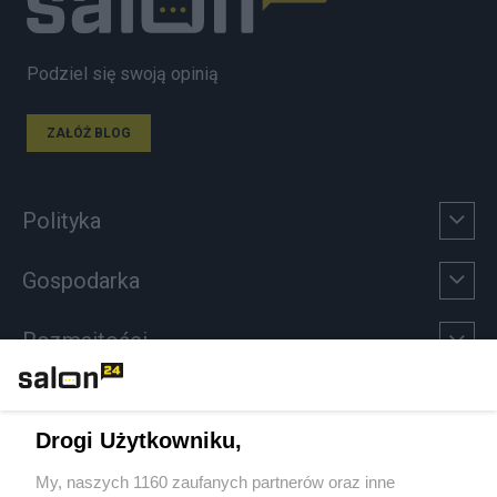
Podziel się swoją opinią
ZAŁÓŻ BLOG
Polityka
Gospodarka
Rozmaitości
Technologie
Drogi Użytkowniku,
Sport
My, naszych 1160 zaufanych partnerów oraz inne