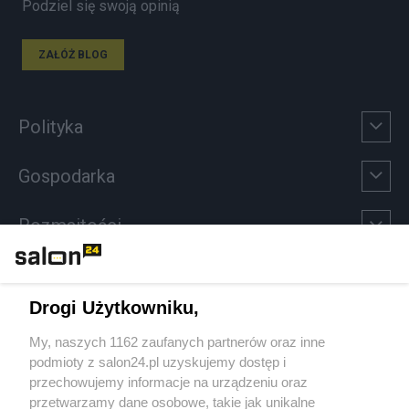
Podziel się swoją opinią
ZAŁÓŻ BLOG
Polityka
Gospodarka
Rozmaitości
Technologie
Drogi Użytkowniku,
Sport
My, naszych 1162 zaufanych partnerów oraz inne
podmioty z salon24.pl uzyskujemy dostęp i
Społeczeństwo
przechowujemy informacje na urządzeniu oraz
przetwarzamy dane osobowe, takie jak unikalne