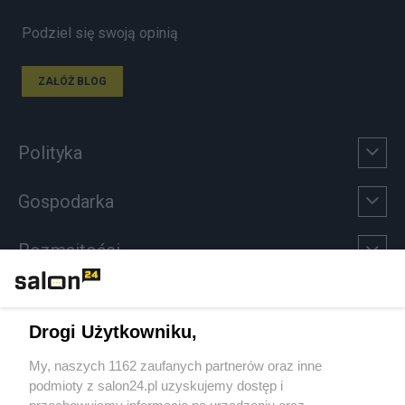
Podziel się swoją opinią
ZAŁÓŻ BLOG
Polityka
Gospodarka
Rozmaitości
Technologie
Drogi Użytkowniku,
Sport
My, naszych 1162 zaufanych partnerów oraz inne
podmioty z salon24.pl uzyskujemy dostęp i
Społeczeństwo