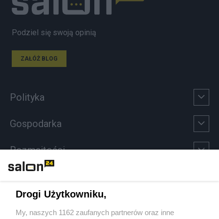
Podziel się swoją opinią
ZAŁÓŻ BLOG
Polityka
Gospodarka
Rozmaitości
Technologie
Drogi Użytkowniku,
Sport
My, naszych 1162 zaufanych partnerów oraz inne