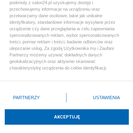
podmioty z salon24.pl uzyskujemy dostęp i
Społeczeństwo
przechowujemy informacje na urządzeniu oraz
przetwarzamy dane osobowe, takie jak unikalne
Kultura
identyfikatory, standardowe informacje wysyłane przez
urządzenie czy dane przeglądania w celu zapewniania
spersonalizowanych reklam, wybór spersonalizowanych
treści, pomiar reklam i treści, badanie odbiorców oraz
ulepszanie usług. Za zgodą Użytkownika my i Zaufani
X
Facebook
Instagram
Youtube
Partnerzy możemy używać dokładnych danych
geolokalizacyjnych oraz aktywnie skanować
charakterystykę urządzenia do celów identyfikacji.
Web Content Media sp. z o. o. © 2022
Ponieważ cenimy Twoją prywatność, prosimy o zgodę na
korzystanie z tych technologii poprzez kliknięcie
„Akceptuję”. Zgoda jest dobrowolna i zawsze możesz ją
Pomoc
O nas
Praca
Reklama
Kontakt
zmienić/wycofać klikając przycisk ustawień prywatności
PARTNERZY
USTAWIENIA
znajdujący się w lewym dolnym rogu strony
. Niektóre
rodzaje przetwarzania danych nie wymagają zgody
użytkownika, ale masz prawo sprzeciwić się takiemu
AKCEPTUJĘ
przetwarzaniu. Preferencje będą miały zastosowania tylko
Technologię dostarcza:
W3media.pl
na tej witrynie.