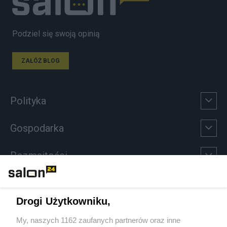
Podziel się swoją opinią
ZAŁÓŻ BLOG
Polityka
Gospodarka
Rozmaitości
Technologie
Drogi Użytkowniku,
Sport
My, naszych 1162 zaufanych partnerów oraz inne