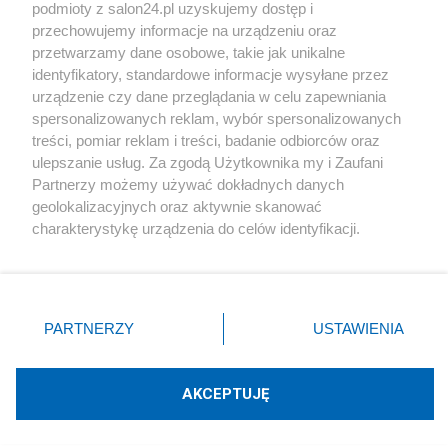
podmioty z salon24.pl uzyskujemy dostęp i
Społeczeństwo
przechowujemy informacje na urządzeniu oraz
przetwarzamy dane osobowe, takie jak unikalne
Kultura
identyfikatory, standardowe informacje wysyłane przez
urządzenie czy dane przeglądania w celu zapewniania
spersonalizowanych reklam, wybór spersonalizowanych
treści, pomiar reklam i treści, badanie odbiorców oraz
ulepszanie usług. Za zgodą Użytkownika my i Zaufani
X
Facebook
Instagram
Youtube
Partnerzy możemy używać dokładnych danych
geolokalizacyjnych oraz aktywnie skanować
charakterystykę urządzenia do celów identyfikacji.
Web Content Media sp. z o. o. © 2022
Ponieważ cenimy Twoją prywatność, prosimy o zgodę na
korzystanie z tych technologii poprzez kliknięcie
„Akceptuję”. Zgoda jest dobrowolna i zawsze możesz ją
Pomoc
O nas
Praca
Reklama
Kontakt
zmienić/wycofać klikając przycisk ustawień prywatności
PARTNERZY
USTAWIENIA
znajdujący się w lewym dolnym rogu strony
. Niektóre
rodzaje przetwarzania danych nie wymagają zgody
użytkownika, ale masz prawo sprzeciwić się takiemu
AKCEPTUJĘ
przetwarzaniu. Preferencje będą miały zastosowania tylko
Technologię dostarcza:
W3media.pl
na tej witrynie.