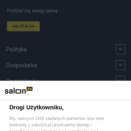
Podziel się swoją opinią
ZAŁÓŻ BLOG
Polityka
Gospodarka
Rozmaitości
Technologie
Drogi Użytkowniku,
Sport
My, naszych 1162 zaufanych partnerów oraz inne
podmioty z salon24.pl uzyskujemy dostęp i
Społeczeństwo