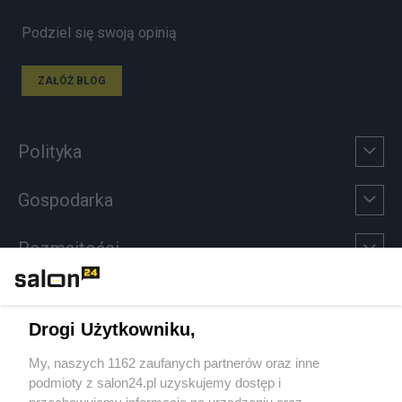
Podziel się swoją opinią
ZAŁÓŻ BLOG
Polityka
Gospodarka
Rozmaitości
Technologie
Drogi Użytkowniku,
Sport
My, naszych 1162 zaufanych partnerów oraz inne
podmioty z salon24.pl uzyskujemy dostęp i
Społeczeństwo