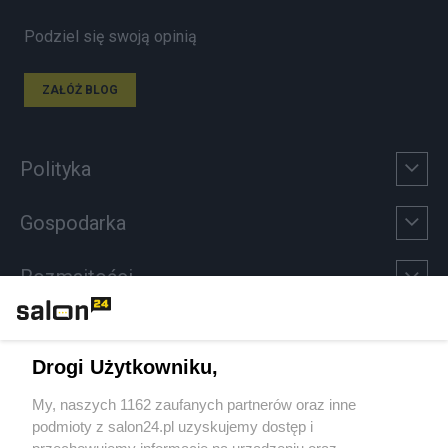
Podziel się swoją opinią
ZAŁÓŻ BLOG
Polityka
Gospodarka
Rozmaitości
Technologie
Drogi Użytkowniku,
Sport
My, naszych 1162 zaufanych partnerów oraz inne
podmioty z salon24.pl uzyskujemy dostęp i
Społeczeństwo