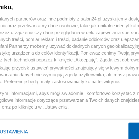
niku,
« WRÓĆ DO NOTKI
fanych partnerów oraz inne podmioty z salon24.pl uzyskujemy dost
niu oraz przetwarzamy dane osobowe, takie jak unikalne identyfikat
przez urządzenie czy dane przeglądania w celu zapewniania sperson
ych treści, pomiar reklam i treści, badanie odbiorców oraz ulepszan
fani Partnerzy możemy używać dokładnych danych geolokalizacyjn
tykę urządzenia do celów identyfikacji. Ponieważ cenimy Twoją pry
Polityka
Gospodarka
z tych technologii poprzez kliknięcie „Akceptuję”. Zgoda jest dobro
ikając przycisk ustawień prywatności znajdujący się w lewym dolny
Rosja
Biznes
etwarzania danych nie wymagają zgody użytkownika, ale masz prawo 
PiS
Pieniądze
. Preferencje będą miały zastosowania tylko na tej witrynie.
Rząd
Centralny Port Komunikacyjny
szymi informacjami, abyś mógł świadomie i komfortowo korzystać z
Prezydent
Inwestycje
gółowe informacje dotyczące przetwarzania Twoich danych znajdzi
s
oraz po kliknięciu w „Ustawienia”.
NATO
Podatki
WIĘCEJ
WIĘCEJ
USTAWIENIA