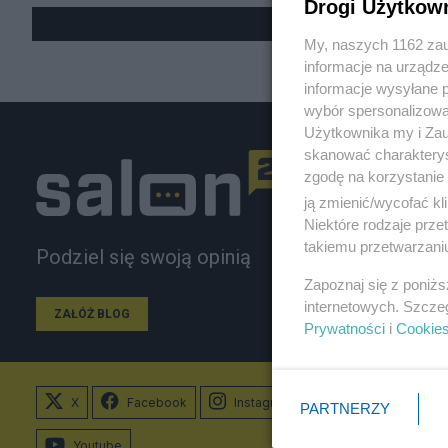
Drogi Użytkow
My, naszych 1162 zau
informacje na urządze
informacje wysyłane 
wybór spersonalizowan
Użytkownika my i Zau
skanować charakterys
zgodę na korzystanie 
ją zmienić/wycofać kl
Niektóre rodzaje prz
takiemu przetwarzaniu
Podziel się swoją opinią
Zapoznaj się z poniż
internetowych. Szcze
ZAŁÓŻ BLOG
Prywatności
i
Cookie
X
Facebook
Instagram
PARTNERZY
Youtube