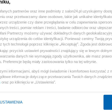
niku,
« WRÓĆ DO NOTKI
fanych partnerów oraz inne podmioty z salon24.pl uzyskujemy dost
niu oraz przetwarzamy dane osobowe, takie jak unikalne identyfikat
przez urządzenie czy dane przeglądania w celu zapewniania sperson
ych treści, pomiar reklam i treści, badanie odbiorców oraz ulepszan
fani Partnerzy możemy używać dokładnych danych geolokalizacyjn
tykę urządzenia do celów identyfikacji. Ponieważ cenimy Twoją pry
Polityka
Gospodarka
z tych technologii poprzez kliknięcie „Akceptuję”. Zgoda jest dobro
Rosja
Biznes
ikając przycisk ustawień prywatności znajdujący się w lewym dolny
etwarzania danych nie wymagają zgody użytkownika, ale masz prawo 
PiS
Pieniądze
. Preferencje będą miały zastosowania tylko na tej witrynie.
Rząd
Centralny Port Komunikacyjny
szymi informacjami, abyś mógł świadomie i komfortowo korzystać z
Prezydent
Inwestycje
gółowe informacje dotyczące przetwarzania Twoich danych znajdzi
NATO
Podatki
s
oraz po kliknięciu w „Ustawienia”.
WIĘCEJ
WIĘCEJ
USTAWIENIA