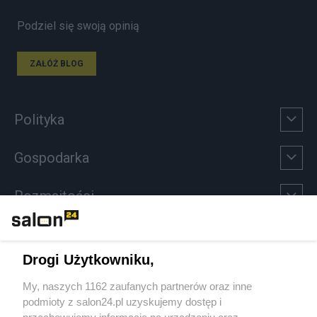
Podziel się swoją opinią
ZAŁÓŻ BLOG
Polityka
Gospodarka
Rozmaitości
Technologie
Drogi Użytkowniku,
Sport
My, naszych 1162 zaufanych partnerów oraz inne
podmioty z salon24.pl uzyskujemy dostęp i
Społeczeństwo