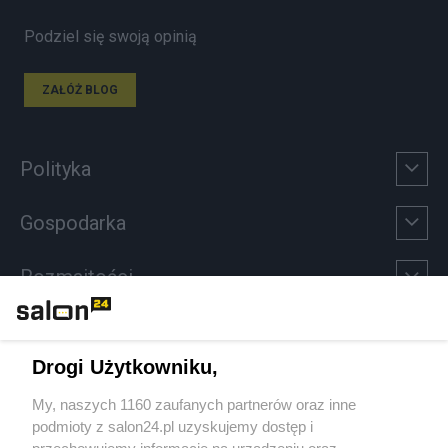
Podziel się swoją opinią
ZAŁÓŻ BLOG
Polityka
Gospodarka
Rozmaitości
Technologie
Drogi Użytkowniku,
Sport
My, naszych 1160 zaufanych partnerów oraz inne
podmioty z salon24.pl uzyskujemy dostęp i
Społeczeństwo