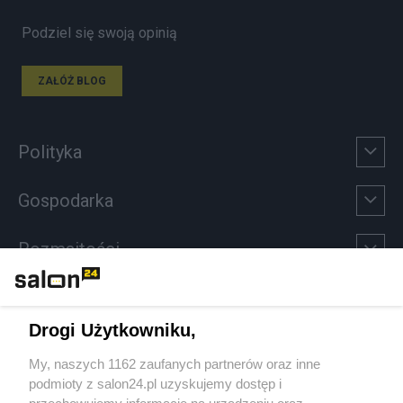
Podziel się swoją opinią
ZAŁÓŻ BLOG
Polityka
Gospodarka
Rozmaitości
Technologie
Drogi Użytkowniku,
Sport
My, naszych 1162 zaufanych partnerów oraz inne
podmioty z salon24.pl uzyskujemy dostęp i
Społeczeństwo