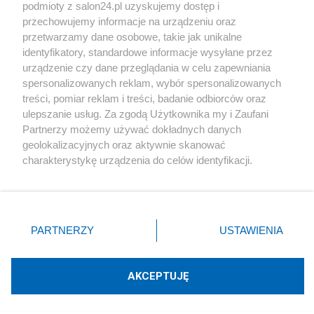
podmioty z salon24.pl uzyskujemy dostęp i
Społeczeństwo
przechowujemy informacje na urządzeniu oraz
przetwarzamy dane osobowe, takie jak unikalne
Kultura
identyfikatory, standardowe informacje wysyłane przez
urządzenie czy dane przeglądania w celu zapewniania
spersonalizowanych reklam, wybór spersonalizowanych
treści, pomiar reklam i treści, badanie odbiorców oraz
ulepszanie usług. Za zgodą Użytkownika my i Zaufani
X
Facebook
Instagram
Youtube
Partnerzy możemy używać dokładnych danych
geolokalizacyjnych oraz aktywnie skanować
charakterystykę urządzenia do celów identyfikacji.
Web Content Media sp. z o. o. © 2022
Ponieważ cenimy Twoją prywatność, prosimy o zgodę na
korzystanie z tych technologii poprzez kliknięcie
„Akceptuję”. Zgoda jest dobrowolna i zawsze możesz ją
Pomoc
O nas
Praca
Reklama
Kontakt
zmienić/wycofać klikając przycisk ustawień prywatności
PARTNERZY
USTAWIENIA
znajdujący się w lewym dolnym rogu strony
. Niektóre
rodzaje przetwarzania danych nie wymagają zgody
użytkownika, ale masz prawo sprzeciwić się takiemu
AKCEPTUJĘ
przetwarzaniu. Preferencje będą miały zastosowania tylko
Technologię dostarcza:
W3media.pl
na tej witrynie.