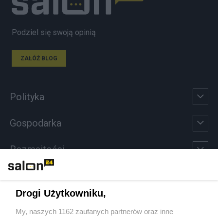
Podziel się swoją opinią
ZAŁÓŻ BLOG
Polityka
Gospodarka
Rozmaitości
Technologie
Drogi Użytkowniku,
Sport
My, naszych 1162 zaufanych partnerów oraz inne