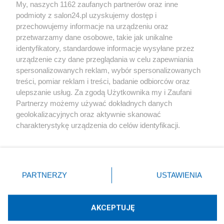
My, naszych 1162 zaufanych partnerów oraz inne
podmioty z salon24.pl uzyskujemy dostęp i
Społeczeństwo
przechowujemy informacje na urządzeniu oraz
przetwarzamy dane osobowe, takie jak unikalne
Kultura
identyfikatory, standardowe informacje wysyłane przez
urządzenie czy dane przeglądania w celu zapewniania
spersonalizowanych reklam, wybór spersonalizowanych
treści, pomiar reklam i treści, badanie odbiorców oraz
ulepszanie usług. Za zgodą Użytkownika my i Zaufani
X
Facebook
Instagram
Youtube
Partnerzy możemy używać dokładnych danych
geolokalizacyjnych oraz aktywnie skanować
charakterystykę urządzenia do celów identyfikacji.
Web Content Media sp. z o. o. © 2022
Ponieważ cenimy Twoją prywatność, prosimy o zgodę na
korzystanie z tych technologii poprzez kliknięcie
„Akceptuję”. Zgoda jest dobrowolna i zawsze możesz ją
Pomoc
O nas
Praca
Reklama
Kontakt
zmienić/wycofać klikając przycisk ustawień prywatności
PARTNERZY
USTAWIENIA
znajdujący się w lewym dolnym rogu strony
. Niektóre
rodzaje przetwarzania danych nie wymagają zgody
użytkownika, ale masz prawo sprzeciwić się takiemu
AKCEPTUJĘ
przetwarzaniu. Preferencje będą miały zastosowania tylko
Technologię dostarcza:
W3media.pl