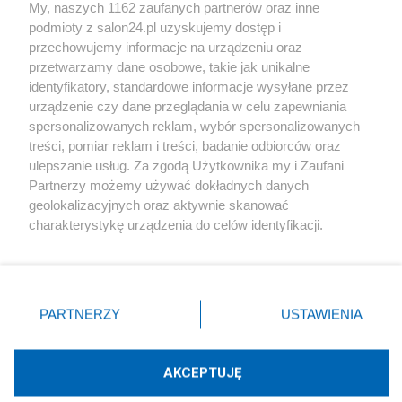
My, naszych 1162 zaufanych partnerów oraz inne
podmioty z salon24.pl uzyskujemy dostęp i
Społeczeństwo
przechowujemy informacje na urządzeniu oraz
przetwarzamy dane osobowe, takie jak unikalne
Kultura
identyfikatory, standardowe informacje wysyłane przez
urządzenie czy dane przeglądania w celu zapewniania
spersonalizowanych reklam, wybór spersonalizowanych
treści, pomiar reklam i treści, badanie odbiorców oraz
ulepszanie usług. Za zgodą Użytkownika my i Zaufani
X
Facebook
Instagram
Youtube
Partnerzy możemy używać dokładnych danych
geolokalizacyjnych oraz aktywnie skanować
charakterystykę urządzenia do celów identyfikacji.
Web Content Media sp. z o. o. © 2022
Ponieważ cenimy Twoją prywatność, prosimy o zgodę na
korzystanie z tych technologii poprzez kliknięcie
„Akceptuję”. Zgoda jest dobrowolna i zawsze możesz ją
Pomoc
O nas
Praca
Reklama
Kontakt
zmienić/wycofać klikając przycisk ustawień prywatności
PARTNERZY
USTAWIENIA
znajdujący się w lewym dolnym rogu strony
. Niektóre
rodzaje przetwarzania danych nie wymagają zgody
użytkownika, ale masz prawo sprzeciwić się takiemu
AKCEPTUJĘ
przetwarzaniu. Preferencje będą miały zastosowania tylko
Technologię dostarcza:
W3media.pl