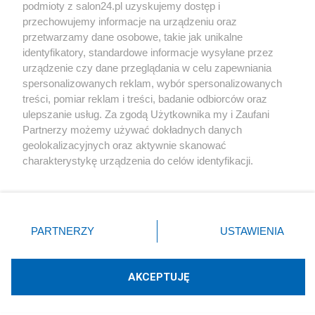
podmioty z salon24.pl uzyskujemy dostęp i
Społeczeństwo
przechowujemy informacje na urządzeniu oraz
przetwarzamy dane osobowe, takie jak unikalne
Kultura
identyfikatory, standardowe informacje wysyłane przez
urządzenie czy dane przeglądania w celu zapewniania
spersonalizowanych reklam, wybór spersonalizowanych
treści, pomiar reklam i treści, badanie odbiorców oraz
ulepszanie usług. Za zgodą Użytkownika my i Zaufani
X
Facebook
Instagram
Youtube
Partnerzy możemy używać dokładnych danych
geolokalizacyjnych oraz aktywnie skanować
charakterystykę urządzenia do celów identyfikacji.
Web Content Media sp. z o. o. © 2022
Ponieważ cenimy Twoją prywatność, prosimy o zgodę na
korzystanie z tych technologii poprzez kliknięcie
„Akceptuję”. Zgoda jest dobrowolna i zawsze możesz ją
Pomoc
O nas
Praca
Reklama
Kontakt
zmienić/wycofać klikając przycisk ustawień prywatności
PARTNERZY
USTAWIENIA
znajdujący się w lewym dolnym rogu strony
. Niektóre
rodzaje przetwarzania danych nie wymagają zgody
użytkownika, ale masz prawo sprzeciwić się takiemu
AKCEPTUJĘ
przetwarzaniu. Preferencje będą miały zastosowania tylko
Technologię dostarcza:
W3media.pl
na tej witrynie.