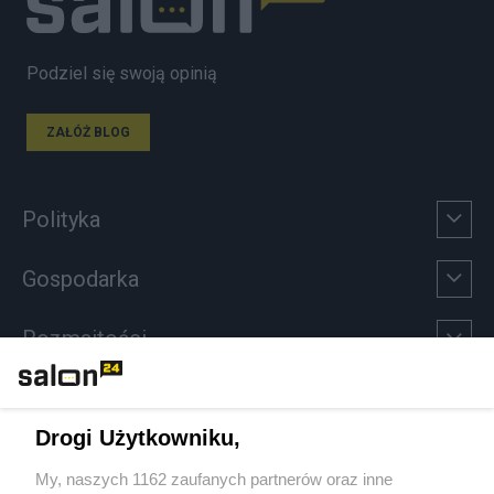
Podziel się swoją opinią
ZAŁÓŻ BLOG
Polityka
Gospodarka
Rozmaitości
Technologie
Drogi Użytkowniku,
Sport
My, naszych 1162 zaufanych partnerów oraz inne