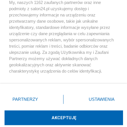
My, naszych 1162 zaufanych partnerów oraz inne
podmioty z salon24.pl uzyskujemy dostęp i
Społeczeństwo
przechowujemy informacje na urządzeniu oraz
przetwarzamy dane osobowe, takie jak unikalne
Kultura
identyfikatory, standardowe informacje wysyłane przez
urządzenie czy dane przeglądania w celu zapewniania
spersonalizowanych reklam, wybór spersonalizowanych
treści, pomiar reklam i treści, badanie odbiorców oraz
ulepszanie usług. Za zgodą Użytkownika my i Zaufani
X
Facebook
Instagram
Youtube
Partnerzy możemy używać dokładnych danych
geolokalizacyjnych oraz aktywnie skanować
charakterystykę urządzenia do celów identyfikacji.
Web Content Media sp. z o. o. © 2022
Ponieważ cenimy Twoją prywatność, prosimy o zgodę na
korzystanie z tych technologii poprzez kliknięcie
„Akceptuję”. Zgoda jest dobrowolna i zawsze możesz ją
Pomoc
O nas
Praca
Reklama
Kontakt
zmienić/wycofać klikając przycisk ustawień prywatności
PARTNERZY
USTAWIENIA
znajdujący się w lewym dolnym rogu strony
. Niektóre
rodzaje przetwarzania danych nie wymagają zgody
użytkownika, ale masz prawo sprzeciwić się takiemu
AKCEPTUJĘ
przetwarzaniu. Preferencje będą miały zastosowania tylko
Technologię dostarcza:
W3media.pl