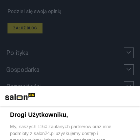
Podziel się swoją opinią
ZAŁÓŻ BLOG
Polityka
Gospodarka
Rozmaitości
Technologie
Drogi Użytkowniku,
Sport
My, naszych 1160 zaufanych partnerów oraz inne
podmioty z salon24.pl uzyskujemy dostęp i
Społeczeństwo