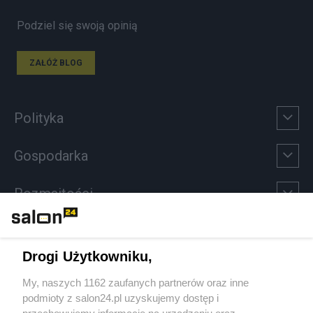
Podziel się swoją opinią
ZAŁÓŻ BLOG
Polityka
Gospodarka
Rozmaitości
Technologie
Drogi Użytkowniku,
Sport
My, naszych 1162 zaufanych partnerów oraz inne
podmioty z salon24.pl uzyskujemy dostęp i
Społeczeństwo