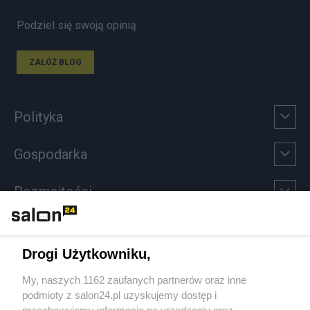
Podziel się swoją opinią
ZAŁÓŻ BLOG
Polityka
Gospodarka
Rozmaitości
Technologie
Drogi Użytkowniku,
Sport
My, naszych 1162 zaufanych partnerów oraz inne
podmioty z salon24.pl uzyskujemy dostęp i
Społeczeństwo