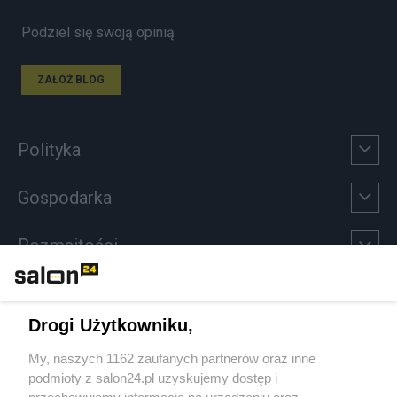
Podziel się swoją opinią
ZAŁÓŻ BLOG
Polityka
Gospodarka
Rozmaitości
Technologie
Drogi Użytkowniku,
Sport
My, naszych 1162 zaufanych partnerów oraz inne
podmioty z salon24.pl uzyskujemy dostęp i
Społeczeństwo