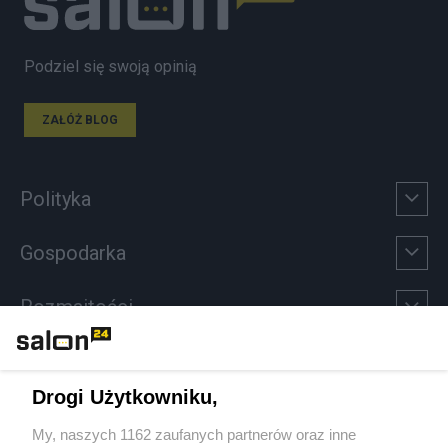
Podziel się swoją opinią
ZAŁÓŻ BLOG
Polityka
Gospodarka
Rozmaitości
Technologie
Drogi Użytkowniku,
Sport
My, naszych 1162 zaufanych partnerów oraz inne