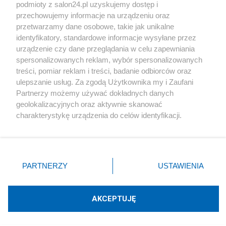
podmioty z salon24.pl uzyskujemy dostęp i
Społeczeństwo
przechowujemy informacje na urządzeniu oraz
przetwarzamy dane osobowe, takie jak unikalne
Kultura
identyfikatory, standardowe informacje wysyłane przez
urządzenie czy dane przeglądania w celu zapewniania
spersonalizowanych reklam, wybór spersonalizowanych
treści, pomiar reklam i treści, badanie odbiorców oraz
ulepszanie usług. Za zgodą Użytkownika my i Zaufani
X
Facebook
Instagram
Youtube
Partnerzy możemy używać dokładnych danych
geolokalizacyjnych oraz aktywnie skanować
charakterystykę urządzenia do celów identyfikacji.
Web Content Media sp. z o. o. © 2022
Ponieważ cenimy Twoją prywatność, prosimy o zgodę na
korzystanie z tych technologii poprzez kliknięcie
„Akceptuję”. Zgoda jest dobrowolna i zawsze możesz ją
Pomoc
O nas
Praca
Reklama
Kontakt
zmienić/wycofać klikając przycisk ustawień prywatności
PARTNERZY
USTAWIENIA
znajdujący się w lewym dolnym rogu strony
. Niektóre
rodzaje przetwarzania danych nie wymagają zgody
użytkownika, ale masz prawo sprzeciwić się takiemu
AKCEPTUJĘ
przetwarzaniu. Preferencje będą miały zastosowania tylko
Technologię dostarcza:
W3media.pl
na tej witrynie.