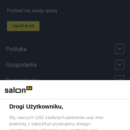
Podziel się swoją opinią
ZAŁÓŻ BLOG
Polityka
Gospodarka
Rozmaitości
Technologie
Drogi Użytkowniku,
Sport
My, naszych 1162 zaufanych partnerów oraz inne
podmioty z salon24.pl uzyskujemy dostęp i
Społeczeństwo