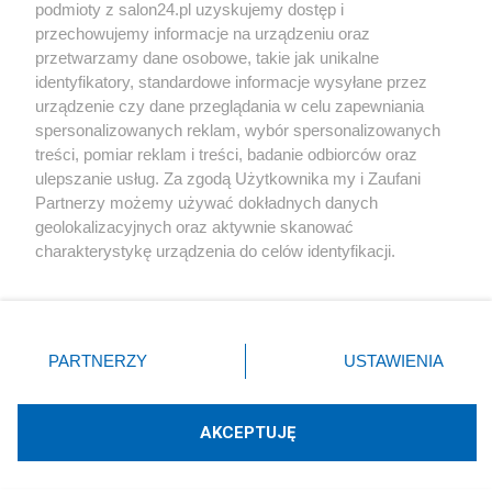
podmioty z salon24.pl uzyskujemy dostęp i
Społeczeństwo
przechowujemy informacje na urządzeniu oraz
przetwarzamy dane osobowe, takie jak unikalne
Kultura
identyfikatory, standardowe informacje wysyłane przez
urządzenie czy dane przeglądania w celu zapewniania
spersonalizowanych reklam, wybór spersonalizowanych
treści, pomiar reklam i treści, badanie odbiorców oraz
ulepszanie usług. Za zgodą Użytkownika my i Zaufani
X
Facebook
Instagram
Youtube
Partnerzy możemy używać dokładnych danych
geolokalizacyjnych oraz aktywnie skanować
charakterystykę urządzenia do celów identyfikacji.
Web Content Media sp. z o. o. © 2022
Ponieważ cenimy Twoją prywatność, prosimy o zgodę na
korzystanie z tych technologii poprzez kliknięcie
„Akceptuję”. Zgoda jest dobrowolna i zawsze możesz ją
Pomoc
O nas
Praca
Reklama
Kontakt
zmienić/wycofać klikając przycisk ustawień prywatności
PARTNERZY
USTAWIENIA
znajdujący się w lewym dolnym rogu strony
. Niektóre
rodzaje przetwarzania danych nie wymagają zgody
użytkownika, ale masz prawo sprzeciwić się takiemu
AKCEPTUJĘ
przetwarzaniu. Preferencje będą miały zastosowania tylko
Technologię dostarcza:
W3media.pl
na tej witrynie.