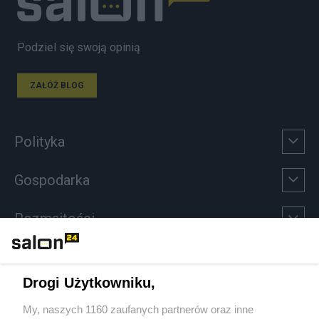
Podziel się swoją opinią
ZAŁÓŻ BLOG
Polityka
Gospodarka
Rozmaitości
Technologie
Drogi Użytkowniku,
Sport
My, naszych 1160 zaufanych partnerów oraz inne