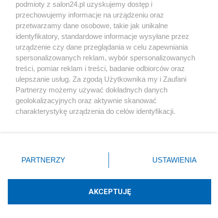
podmioty z salon24.pl uzyskujemy dostęp i
Społeczeństwo
przechowujemy informacje na urządzeniu oraz
przetwarzamy dane osobowe, takie jak unikalne
Kultura
identyfikatory, standardowe informacje wysyłane przez
urządzenie czy dane przeglądania w celu zapewniania
spersonalizowanych reklam, wybór spersonalizowanych
treści, pomiar reklam i treści, badanie odbiorców oraz
ulepszanie usług. Za zgodą Użytkownika my i Zaufani
X
Facebook
Instagram
Youtube
Partnerzy możemy używać dokładnych danych
geolokalizacyjnych oraz aktywnie skanować
charakterystykę urządzenia do celów identyfikacji.
Web Content Media sp. z o. o. © 2022
Ponieważ cenimy Twoją prywatność, prosimy o zgodę na
korzystanie z tych technologii poprzez kliknięcie
„Akceptuję”. Zgoda jest dobrowolna i zawsze możesz ją
Pomoc
O nas
Praca
Reklama
Kontakt
zmienić/wycofać klikając przycisk ustawień prywatności
PARTNERZY
USTAWIENIA
znajdujący się w lewym dolnym rogu strony
. Niektóre
rodzaje przetwarzania danych nie wymagają zgody
użytkownika, ale masz prawo sprzeciwić się takiemu
AKCEPTUJĘ
przetwarzaniu. Preferencje będą miały zastosowania tylko
Technologię dostarcza:
W3media.pl
na tej witrynie.