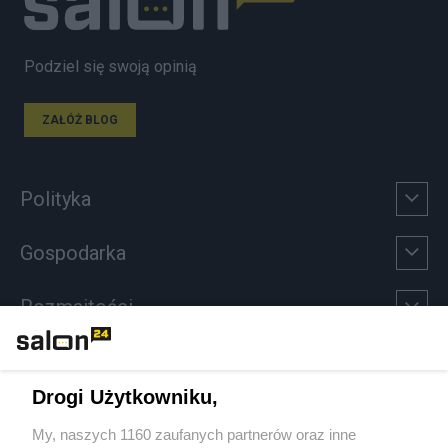
Podziel się swoją opinią
ZAŁÓŻ BLOG
Polityka
Gospodarka
Rozmaitości
Technologie
Drogi Użytkowniku,
Sport
My, naszych 1160 zaufanych partnerów oraz inne