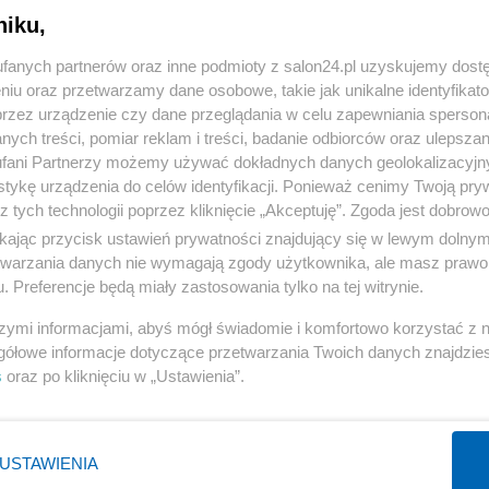
niku,
« WRÓĆ DO NOTKI
fanych partnerów oraz inne podmioty z salon24.pl uzyskujemy dost
niu oraz przetwarzamy dane osobowe, takie jak unikalne identyfikat
przez urządzenie czy dane przeglądania w celu zapewniania sperson
ych treści, pomiar reklam i treści, badanie odbiorców oraz ulepszan
fani Partnerzy możemy używać dokładnych danych geolokalizacyjn
tykę urządzenia do celów identyfikacji. Ponieważ cenimy Twoją pry
Polityka
Gospodarka
z tych technologii poprzez kliknięcie „Akceptuję”. Zgoda jest dobro
ikając przycisk ustawień prywatności znajdujący się w lewym dolny
Rosja
Biznes
etwarzania danych nie wymagają zgody użytkownika, ale masz prawo 
PiS
Pieniądze
. Preferencje będą miały zastosowania tylko na tej witrynie.
Rząd
Centralny Port Komunikacyjny
szymi informacjami, abyś mógł świadomie i komfortowo korzystać z
Prezydent
Inwestycje
gółowe informacje dotyczące przetwarzania Twoich danych znajdzi
s
oraz po kliknięciu w „Ustawienia”.
NATO
Podatki
WIĘCEJ
WIĘCEJ
USTAWIENIA