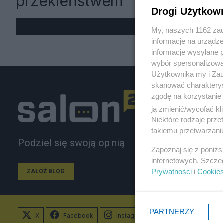
przekleństwem
Drogi Użytkow
My, naszych 1162 zau
informacje na urządze
informacje wysyłane 
wybór spersonalizowan
Użytkownika my i Zau
skanować charakterys
zgodę na korzystanie 
ją zmienić/wycofać kl
Niektóre rodzaje prz
takiemu przetwarzaniu
Podziel się swoją opinią
Zapoznaj się z poniż
internetowych. Szcze
Prywatności
i
Cookie
ZAŁÓŻ BLOG
PARTNERZY
X
Facebook
Instagram