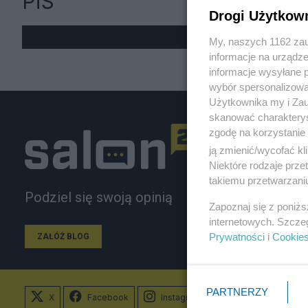
PiS
Drogi Użytkow
My, naszych 1162 zau
informacje na urządze
informacje wysyłane 
wybór spersonalizowan
Użytkownika my i Zau
skanować charakterys
zgodę na korzystanie 
ją zmienić/wycofać kl
Niektóre rodzaje prz
takiemu przetwarzaniu
Podziel się swoją opinią
Zapoznaj się z poniż
internetowych. Szcze
Prywatności
i
Cookie
ZAŁÓŻ BLOG
PARTNERZY
X
Facebook
Instagram