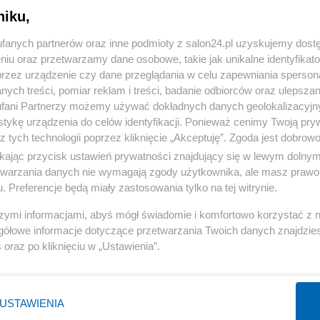
niku,
« WRÓĆ DO NOTKI
fanych partnerów oraz inne podmioty z salon24.pl uzyskujemy dost
niu oraz przetwarzamy dane osobowe, takie jak unikalne identyfikat
przez urządzenie czy dane przeglądania w celu zapewniania sperson
ych treści, pomiar reklam i treści, badanie odbiorców oraz ulepszan
fani Partnerzy możemy używać dokładnych danych geolokalizacyjn
tykę urządzenia do celów identyfikacji. Ponieważ cenimy Twoją pry
Polityka
Gospodarka
z tych technologii poprzez kliknięcie „Akceptuję”. Zgoda jest dobro
ikając przycisk ustawień prywatności znajdujący się w lewym dolny
Rosja
Biznes
etwarzania danych nie wymagają zgody użytkownika, ale masz prawo 
PiS
Pieniądze
. Preferencje będą miały zastosowania tylko na tej witrynie.
Rząd
Centralny Port Komunikacyjny
szymi informacjami, abyś mógł świadomie i komfortowo korzystać z
Prezydent
Inwestycje
gółowe informacje dotyczące przetwarzania Twoich danych znajdzi
s
oraz po kliknięciu w „Ustawienia”.
NATO
Podatki
WIĘCEJ
WIĘCEJ
USTAWIENIA