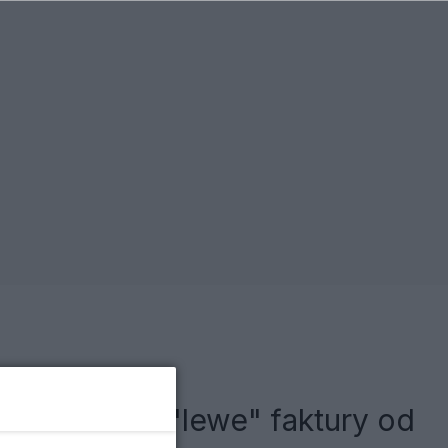
ba przyniósł "lewe" faktury od