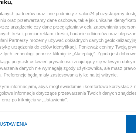
niku,
« WRÓĆ DO NOTKI
fanych partnerów oraz inne podmioty z salon24.pl uzyskujemy dost
niu oraz przetwarzamy dane osobowe, takie jak unikalne identyfikat
przez urządzenie czy dane przeglądania w celu zapewniania sperson
ych treści, pomiar reklam i treści, badanie odbiorców oraz ulepszan
fani Partnerzy możemy używać dokładnych danych geolokalizacyjn
tykę urządzenia do celów identyfikacji. Ponieważ cenimy Twoją pry
Polityka
Gospodarka
z tych technologii poprzez kliknięcie „Akceptuję”. Zgoda jest dobro
PiS
Biznes
ikając przycisk ustawień prywatności znajdujący się w lewym dolny
etwarzania danych nie wymagają zgody użytkownika, ale masz prawo 
Rząd
Pieniądze
. Preferencje będą miały zastosowania tylko na tej witrynie.
Prezydent
Centralny Port Komunikacyjny
szymi informacjami, abyś mógł świadomie i komfortowo korzystać z
NATO
Inwestycje
gółowe informacje dotyczące przetwarzania Twoich danych znajdzi
KO
Podatki
s
oraz po kliknięciu w „Ustawienia”.
WIĘCEJ
WIĘCEJ
USTAWIENIA