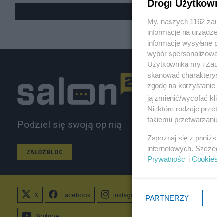
Drogi Użytkow
My, naszych 1162 zau
informacje na urządze
informacje wysyłane 
wybór spersonalizowan
Użytkownika my i Zau
skanować charakterys
zgodę na korzystanie 
ją zmienić/wycofać kl
Niektóre rodzaje prz
takiemu przetwarzaniu
Podziel się swoją opinią
Zapoznaj się z poniż
internetowych. Szcze
ZAŁÓŻ BLOG
Prywatności
i
Cookie
X
Facebook
Instagram
PARTNERZY
Youtube