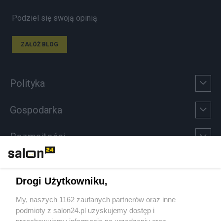
Podziel się swoją opinią
ZAŁÓŻ BLOG
Polityka
Gospodarka
Rozmaitości
Technologie
Drogi Użytkowniku,
Sport
My, naszych 1162 zaufanych partnerów oraz inne
podmioty z salon24.pl uzyskujemy dostęp i
Społeczeństwo