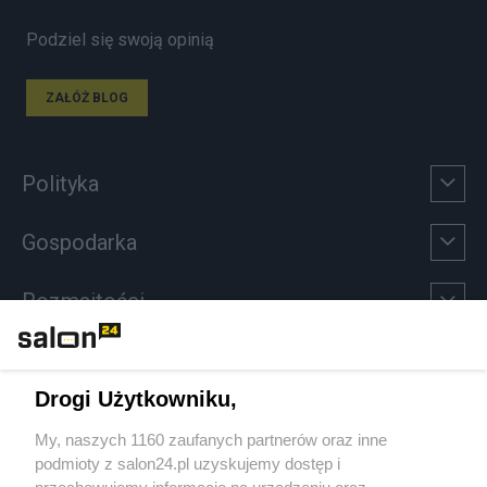
Podziel się swoją opinią
ZAŁÓŻ BLOG
Polityka
Gospodarka
Rozmaitości
Technologie
Drogi Użytkowniku,
Sport
My, naszych 1160 zaufanych partnerów oraz inne
podmioty z salon24.pl uzyskujemy dostęp i
Społeczeństwo