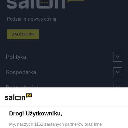
Podziel się swoją opinią
ZAŁÓŻ BLOG
Polityka
Gospodarka
Rozmaitości
Technologie
Drogi Użytkowniku,
Sport
My, naszych 1162 zaufanych partnerów oraz inne