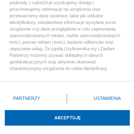
podmioty z salon24.pl uzyskujemy dostęp i
Społeczeństwo
przechowujemy informacje na urządzeniu oraz
przetwarzamy dane osobowe, takie jak unikalne
Kultura
identyfikatory, standardowe informacje wysyłane przez
urządzenie czy dane przeglądania w celu zapewniania
spersonalizowanych reklam, wybór spersonalizowanych
treści, pomiar reklam i treści, badanie odbiorców oraz
ulepszanie usług. Za zgodą Użytkownika my i Zaufani
X
Facebook
Instagram
Youtube
Partnerzy możemy używać dokładnych danych
geolokalizacyjnych oraz aktywnie skanować
charakterystykę urządzenia do celów identyfikacji.
Web Content Media sp. z o. o. © 2022
Ponieważ cenimy Twoją prywatność, prosimy o zgodę na
korzystanie z tych technologii poprzez kliknięcie
„Akceptuję”. Zgoda jest dobrowolna i zawsze możesz ją
Pomoc
O nas
Praca
Reklama
Kontakt
zmienić/wycofać klikając przycisk ustawień prywatności
PARTNERZY
USTAWIENIA
znajdujący się w lewym dolnym rogu strony
. Niektóre
rodzaje przetwarzania danych nie wymagają zgody
użytkownika, ale masz prawo sprzeciwić się takiemu
AKCEPTUJĘ
przetwarzaniu. Preferencje będą miały zastosowania tylko
Technologię dostarcza:
W3media.pl
na tej witrynie.