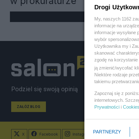
w prokuraturze
Drogi Użytkow
My, naszych 1162 zau
informacje na urządze
informacje wysyłane 
wybór spersonalizowan
Użytkownika my i Zau
skanować charakterys
zgodę na korzystanie 
ją zmienić/wycofać kl
Niektóre rodzaje prz
takiemu przetwarzaniu
Podziel się swoją opinią
Zapoznaj się z poniż
internetowych. Szcze
Prywatności
i
Cookie
ZAŁÓŻ BLOG
PARTNERZY
X
Facebook
Instagram