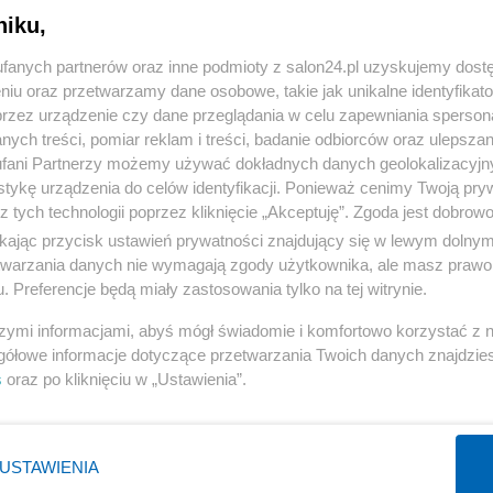
niku,
« WRÓĆ DO NOTKI
fanych partnerów oraz inne podmioty z salon24.pl uzyskujemy dost
niu oraz przetwarzamy dane osobowe, takie jak unikalne identyfikat
przez urządzenie czy dane przeglądania w celu zapewniania sperson
ych treści, pomiar reklam i treści, badanie odbiorców oraz ulepszan
fani Partnerzy możemy używać dokładnych danych geolokalizacyjn
tykę urządzenia do celów identyfikacji. Ponieważ cenimy Twoją pry
Polityka
Gospodarka
z tych technologii poprzez kliknięcie „Akceptuję”. Zgoda jest dobro
ikając przycisk ustawień prywatności znajdujący się w lewym dolny
PiS
Biznes
etwarzania danych nie wymagają zgody użytkownika, ale masz prawo 
Rząd
Pieniądze
. Preferencje będą miały zastosowania tylko na tej witrynie.
Prezydent
Centralny Port Komunikacyjny
szymi informacjami, abyś mógł świadomie i komfortowo korzystać z
NATO
Inwestycje
gółowe informacje dotyczące przetwarzania Twoich danych znajdzi
s
oraz po kliknięciu w „Ustawienia”.
KO
Podatki
WIĘCEJ
WIĘCEJ
USTAWIENIA