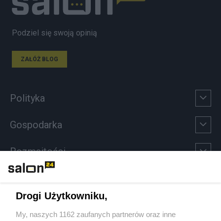
Podziel się swoją opinią
ZAŁÓŻ BLOG
Polityka
Gospodarka
Rozmaitości
Technologie
Drogi Użytkowniku,
Sport
My, naszych 1162 zaufanych partnerów oraz inne