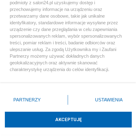
podmioty z salon24.pl uzyskujemy dostęp i
Społeczeństwo
przechowujemy informacje na urządzeniu oraz
przetwarzamy dane osobowe, takie jak unikalne
Kultura
identyfikatory, standardowe informacje wysyłane przez
urządzenie czy dane przeglądania w celu zapewniania
spersonalizowanych reklam, wybór spersonalizowanych
treści, pomiar reklam i treści, badanie odbiorców oraz
ulepszanie usług. Za zgodą Użytkownika my i Zaufani
X
Facebook
Instagram
Youtube
Partnerzy możemy używać dokładnych danych
geolokalizacyjnych oraz aktywnie skanować
charakterystykę urządzenia do celów identyfikacji.
Web Content Media sp. z o. o. © 2022
Ponieważ cenimy Twoją prywatność, prosimy o zgodę na
korzystanie z tych technologii poprzez kliknięcie
„Akceptuję”. Zgoda jest dobrowolna i zawsze możesz ją
Pomoc
O nas
Praca
Reklama
Kontakt
zmienić/wycofać klikając przycisk ustawień prywatności
PARTNERZY
USTAWIENIA
znajdujący się w lewym dolnym rogu strony
. Niektóre
rodzaje przetwarzania danych nie wymagają zgody
użytkownika, ale masz prawo sprzeciwić się takiemu
AKCEPTUJĘ
przetwarzaniu. Preferencje będą miały zastosowania tylko
Technologię dostarcza:
W3media.pl
na tej witrynie.