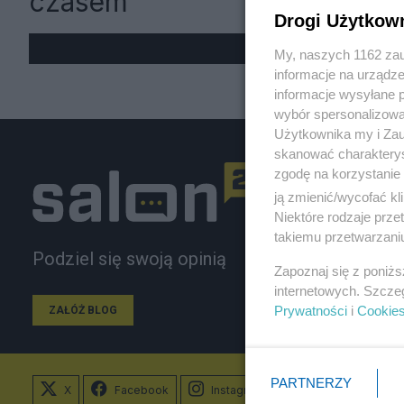
czasem
Drogi Użytkow
My, naszych 1162 zau
informacje na urządze
informacje wysyłane 
wybór spersonalizowan
Użytkownika my i Zau
skanować charakterys
zgodę na korzystanie 
ją zmienić/wycofać kl
Niektóre rodzaje prz
takiemu przetwarzaniu
Podziel się swoją opinią
Zapoznaj się z poniż
internetowych. Szcze
Prywatności
i
Cookie
ZAŁÓŻ BLOG
PARTNERZY
X
Facebook
Instagram