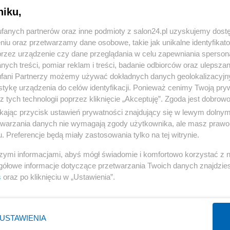
niku,
« WRÓĆ DO NOTKI
fanych partnerów oraz inne podmioty z salon24.pl uzyskujemy dost
niu oraz przetwarzamy dane osobowe, takie jak unikalne identyfikat
przez urządzenie czy dane przeglądania w celu zapewniania sperson
ych treści, pomiar reklam i treści, badanie odbiorców oraz ulepszan
fani Partnerzy możemy używać dokładnych danych geolokalizacyjn
tykę urządzenia do celów identyfikacji. Ponieważ cenimy Twoją pry
Polityka
Gospodarka
z tych technologii poprzez kliknięcie „Akceptuję”. Zgoda jest dobro
ikając przycisk ustawień prywatności znajdujący się w lewym dolny
PiS
Biznes
etwarzania danych nie wymagają zgody użytkownika, ale masz prawo 
Rząd
Pieniądze
. Preferencje będą miały zastosowania tylko na tej witrynie.
Prezydent
Centralny Port Komunikacyjny
szymi informacjami, abyś mógł świadomie i komfortowo korzystać z
NATO
Inwestycje
gółowe informacje dotyczące przetwarzania Twoich danych znajdzi
s
oraz po kliknięciu w „Ustawienia”.
KO
Podatki
WIĘCEJ
WIĘCEJ
USTAWIENIA